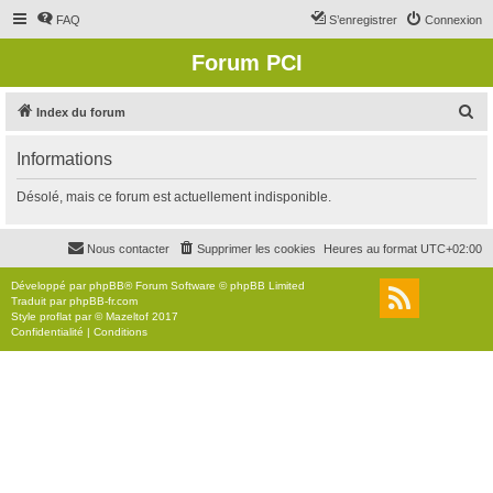
FAQ
S’enregistrer
Connexion
Forum PCI
R
Index du forum
e
Informations
c
h
Désolé, mais ce forum est actuellement indisponible.
e
r
Nous contacter
Supprimer les cookies
Heures au format
UTC+02:00
c
Développé par
phpBB
® Forum Software © phpBB Limited
h
Traduit par
phpBB-fr.com
Style
proflat
par ©
Mazeltof
2017
e
Confidentialité
|
Conditions
r