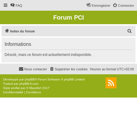
FAQ
S’enregistrer
Connexion
Forum PCI
R
Index du forum
e
Informations
c
h
Désolé, mais ce forum est actuellement indisponible.
e
r
Nous contacter
Supprimer les cookies
Heures au format
UTC+02:00
c
Développé par
phpBB
® Forum Software © phpBB Limited
h
Traduit par
phpBB-fr.com
Style
proflat
par ©
Mazeltof
2017
e
Confidentialité
|
Conditions
r