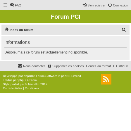
FAQ
S’enregistrer
Connexion
Forum PCI
R
Index du forum
e
Informations
c
h
Désolé, mais ce forum est actuellement indisponible.
e
r
Nous contacter
Supprimer les cookies
Heures au format
UTC+02:00
c
Développé par
phpBB
® Forum Software © phpBB Limited
h
Traduit par
phpBB-fr.com
Style
proflat
par ©
Mazeltof
2017
e
Confidentialité
|
Conditions
r