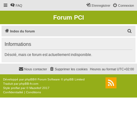
FAQ
S’enregistrer
Connexion
Forum PCI
R
Index du forum
e
Informations
c
h
Désolé, mais ce forum est actuellement indisponible.
e
r
Nous contacter
Supprimer les cookies
Heures au format
UTC+02:00
c
Développé par
phpBB
® Forum Software © phpBB Limited
h
Traduit par
phpBB-fr.com
Style
proflat
par ©
Mazeltof
2017
e
Confidentialité
|
Conditions
r