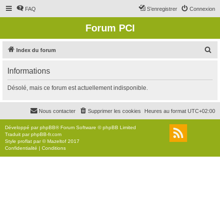
FAQ
S’enregistrer
Connexion
Forum PCI
R
Index du forum
e
Informations
c
h
Désolé, mais ce forum est actuellement indisponible.
e
r
Nous contacter
Supprimer les cookies
Heures au format
UTC+02:00
c
Développé par
phpBB
® Forum Software © phpBB Limited
h
Traduit par
phpBB-fr.com
Style
proflat
par ©
Mazeltof
2017
e
Confidentialité
|
Conditions
r