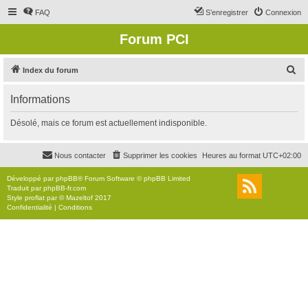
FAQ
S’enregistrer
Connexion
Forum PCI
R
Index du forum
e
Informations
c
h
Désolé, mais ce forum est actuellement indisponible.
e
r
Nous contacter
Supprimer les cookies
Heures au format
UTC+02:00
c
Développé par
phpBB
® Forum Software © phpBB Limited
h
Traduit par
phpBB-fr.com
Style
proflat
par ©
Mazeltof
2017
e
Confidentialité
|
Conditions
r