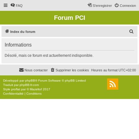
FAQ
S’enregistrer
Connexion
Forum PCI
R
Index du forum
e
Informations
c
h
Désolé, mais ce forum est actuellement indisponible.
e
r
Nous contacter
Supprimer les cookies
Heures au format
UTC+02:00
c
Développé par
phpBB
® Forum Software © phpBB Limited
h
Traduit par
phpBB-fr.com
Style
proflat
par ©
Mazeltof
2017
e
Confidentialité
|
Conditions
r