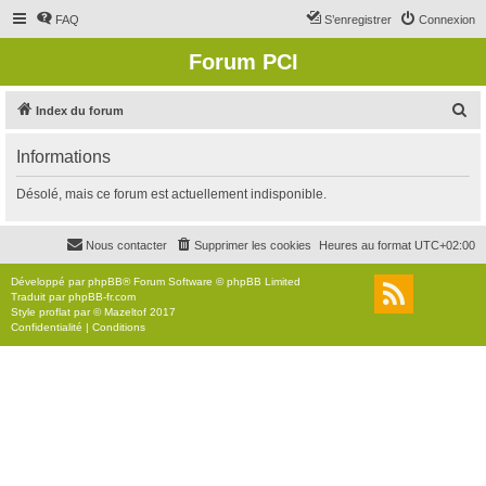
FAQ
S’enregistrer
Connexion
Forum PCI
R
Index du forum
e
Informations
c
h
Désolé, mais ce forum est actuellement indisponible.
e
r
Nous contacter
Supprimer les cookies
Heures au format
UTC+02:00
c
Développé par
phpBB
® Forum Software © phpBB Limited
h
Traduit par
phpBB-fr.com
Style
proflat
par ©
Mazeltof
2017
e
Confidentialité
|
Conditions
r