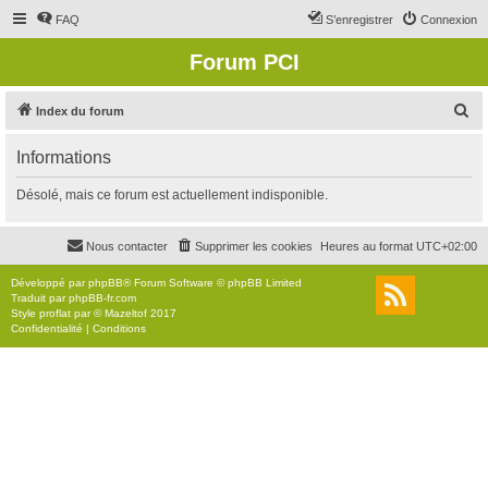
FAQ
S’enregistrer
Connexion
Forum PCI
R
Index du forum
e
Informations
c
h
Désolé, mais ce forum est actuellement indisponible.
e
r
Nous contacter
Supprimer les cookies
Heures au format
UTC+02:00
c
Développé par
phpBB
® Forum Software © phpBB Limited
h
Traduit par
phpBB-fr.com
Style
proflat
par ©
Mazeltof
2017
e
Confidentialité
|
Conditions
r