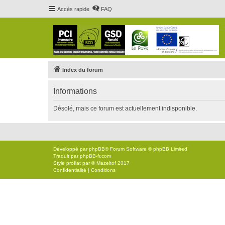
Accès rapide
FAQ
Index du forum
Informations
Désolé, mais ce forum est actuellement indisponible.
Développé par
phpBB
® Forum Software © phpBB Limited
Traduit par
phpBB-fr.com
Style
proflat
par ©
Mazeltof
2017
Confidentialité
|
Conditions