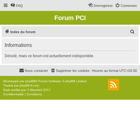
FAQ
S’enregistrer
Connexion
Forum PCI
R
Index du forum
e
Informations
c
h
Désolé, mais ce forum est actuellement indisponible.
e
r
Nous contacter
Supprimer les cookies
Heures au format
UTC+02:00
c
Développé par
phpBB
® Forum Software © phpBB Limited
h
Traduit par
phpBB-fr.com
Style
proflat
par ©
Mazeltof
2017
e
Confidentialité
|
Conditions
r