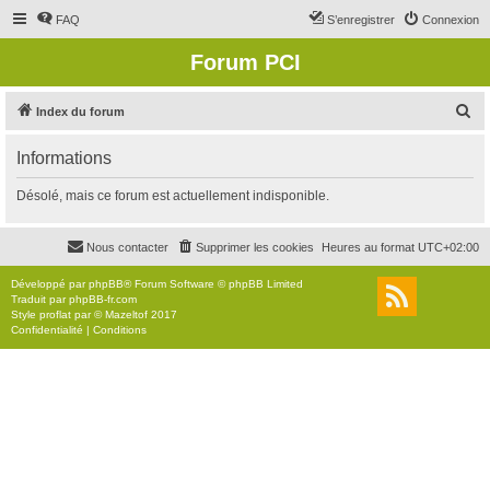
FAQ
S’enregistrer
Connexion
Forum PCI
R
Index du forum
e
Informations
c
h
Désolé, mais ce forum est actuellement indisponible.
e
r
Nous contacter
Supprimer les cookies
Heures au format
UTC+02:00
c
Développé par
phpBB
® Forum Software © phpBB Limited
h
Traduit par
phpBB-fr.com
Style
proflat
par ©
Mazeltof
2017
e
Confidentialité
|
Conditions
r