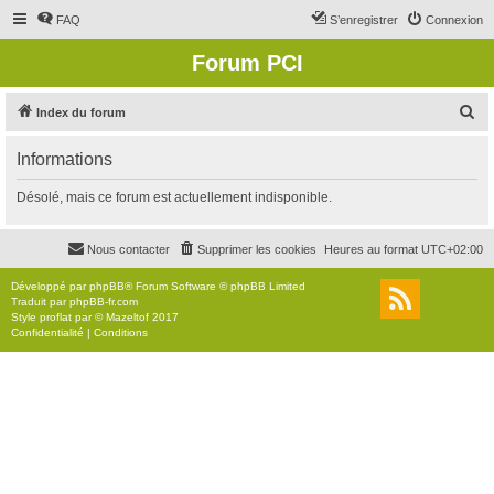
FAQ
S’enregistrer
Connexion
Forum PCI
R
Index du forum
e
Informations
c
h
Désolé, mais ce forum est actuellement indisponible.
e
r
Nous contacter
Supprimer les cookies
Heures au format
UTC+02:00
c
Développé par
phpBB
® Forum Software © phpBB Limited
h
Traduit par
phpBB-fr.com
Style
proflat
par ©
Mazeltof
2017
e
Confidentialité
|
Conditions
r