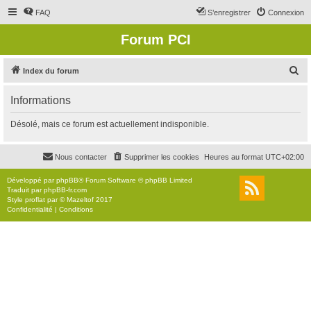
FAQ
S’enregistrer
Connexion
Forum PCI
R
Index du forum
e
Informations
c
h
Désolé, mais ce forum est actuellement indisponible.
e
r
Nous contacter
Supprimer les cookies
Heures au format
UTC+02:00
c
Développé par
phpBB
® Forum Software © phpBB Limited
h
Traduit par
phpBB-fr.com
Style
proflat
par ©
Mazeltof
2017
e
Confidentialité
|
Conditions
r