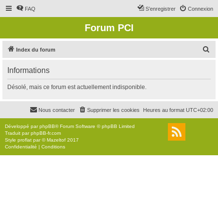
FAQ
S’enregistrer
Connexion
Forum PCI
R
Index du forum
e
Informations
c
h
Désolé, mais ce forum est actuellement indisponible.
e
r
Nous contacter
Supprimer les cookies
Heures au format
UTC+02:00
c
Développé par
phpBB
® Forum Software © phpBB Limited
h
Traduit par
phpBB-fr.com
Style
proflat
par ©
Mazeltof
2017
e
Confidentialité
|
Conditions
r