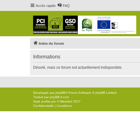
Accès rapide
FAQ
Index du forum
Informations
Désolé, mais ce forum est actuellement indisponible.
Développé par
phpBB
® Forum Software © phpBB Limited
Traduit par
phpBB-fr.com
Style
proflat
par ©
Mazeltof
2017
Confidentialité
|
Conditions