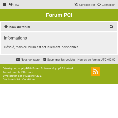
FAQ
S’enregistrer
Connexion
Forum PCI
R
Index du forum
e
Informations
c
h
Désolé, mais ce forum est actuellement indisponible.
e
r
Nous contacter
Supprimer les cookies
Heures au format
UTC+02:00
c
Développé par
phpBB
® Forum Software © phpBB Limited
h
Traduit par
phpBB-fr.com
Style
proflat
par ©
Mazeltof
2017
e
Confidentialité
|
Conditions
r