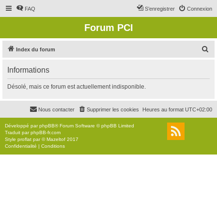
FAQ
S’enregistrer
Connexion
Forum PCI
R
Index du forum
e
Informations
c
h
Désolé, mais ce forum est actuellement indisponible.
e
r
Nous contacter
Supprimer les cookies
Heures au format
UTC+02:00
c
Développé par
phpBB
® Forum Software © phpBB Limited
h
Traduit par
phpBB-fr.com
Style
proflat
par ©
Mazeltof
2017
e
Confidentialité
|
Conditions
r