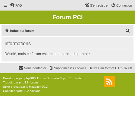
FAQ
S’enregistrer
Connexion
Forum PCI
R
Index du forum
e
Informations
c
h
Désolé, mais ce forum est actuellement indisponible.
e
r
Nous contacter
Supprimer les cookies
Heures au format
UTC+02:00
c
Développé par
phpBB
® Forum Software © phpBB Limited
h
Traduit par
phpBB-fr.com
Style
proflat
par ©
Mazeltof
2017
e
Confidentialité
|
Conditions
r