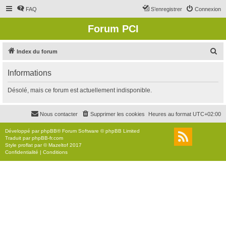
FAQ
S’enregistrer
Connexion
Forum PCI
R
Index du forum
e
Informations
c
h
Désolé, mais ce forum est actuellement indisponible.
e
r
Nous contacter
Supprimer les cookies
Heures au format
UTC+02:00
c
Développé par
phpBB
® Forum Software © phpBB Limited
h
Traduit par
phpBB-fr.com
Style
proflat
par ©
Mazeltof
2017
e
Confidentialité
|
Conditions
r