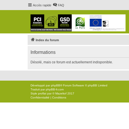
Accès rapide
FAQ
Index du forum
Informations
Désolé, mais ce forum est actuellement indisponible.
Développé par
phpBB
® Forum Software © phpBB Limited
Traduit par
phpBB-fr.com
Style
proflat
par ©
Mazeltof
2017
Confidentialité
|
Conditions