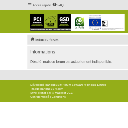
Accès rapide
FAQ
Index du forum
Informations
Désolé, mais ce forum est actuellement indisponible.
Développé par
phpBB
® Forum Software © phpBB Limited
Traduit par
phpBB-fr.com
Style
proflat
par ©
Mazeltof
2017
Confidentialité
|
Conditions