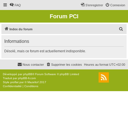
FAQ
S’enregistrer
Connexion
Forum PCI
R
Index du forum
e
Informations
c
h
Désolé, mais ce forum est actuellement indisponible.
e
r
Nous contacter
Supprimer les cookies
Heures au format
UTC+02:00
c
Développé par
phpBB
® Forum Software © phpBB Limited
h
Traduit par
phpBB-fr.com
Style
proflat
par ©
Mazeltof
2017
e
Confidentialité
|
Conditions
r