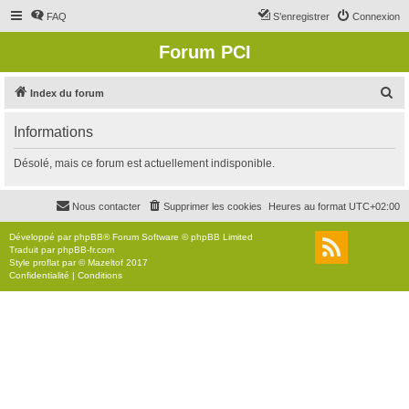
FAQ
S’enregistrer
Connexion
Forum PCI
R
Index du forum
e
Informations
c
h
Désolé, mais ce forum est actuellement indisponible.
e
r
Nous contacter
Supprimer les cookies
Heures au format
UTC+02:00
c
Développé par
phpBB
® Forum Software © phpBB Limited
h
Traduit par
phpBB-fr.com
Style
proflat
par ©
Mazeltof
2017
e
Confidentialité
|
Conditions
r