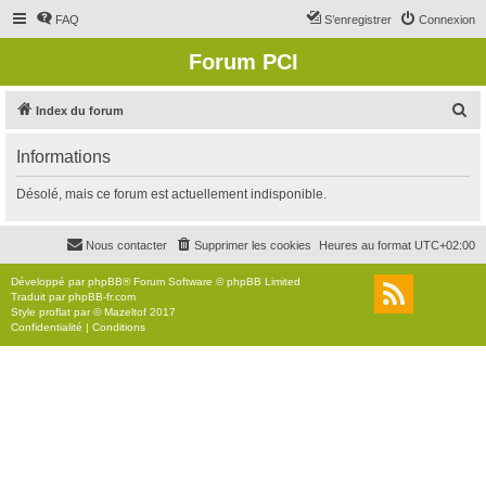
FAQ
S’enregistrer
Connexion
Forum PCI
R
Index du forum
e
Informations
c
h
Désolé, mais ce forum est actuellement indisponible.
e
r
Nous contacter
Supprimer les cookies
Heures au format
UTC+02:00
c
Développé par
phpBB
® Forum Software © phpBB Limited
h
Traduit par
phpBB-fr.com
Style
proflat
par ©
Mazeltof
2017
e
Confidentialité
|
Conditions
r