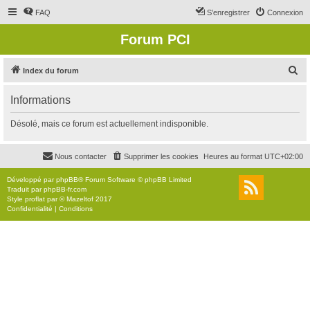
FAQ
S’enregistrer
Connexion
Forum PCI
R
Index du forum
e
Informations
c
h
Désolé, mais ce forum est actuellement indisponible.
e
r
Nous contacter
Supprimer les cookies
Heures au format
UTC+02:00
c
Développé par
phpBB
® Forum Software © phpBB Limited
h
Traduit par
phpBB-fr.com
Style
proflat
par ©
Mazeltof
2017
e
Confidentialité
|
Conditions
r