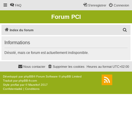
FAQ
S’enregistrer
Connexion
Forum PCI
R
Index du forum
e
Informations
c
h
Désolé, mais ce forum est actuellement indisponible.
e
r
Nous contacter
Supprimer les cookies
Heures au format
UTC+02:00
c
Développé par
phpBB
® Forum Software © phpBB Limited
h
Traduit par
phpBB-fr.com
Style
proflat
par ©
Mazeltof
2017
e
Confidentialité
|
Conditions
r