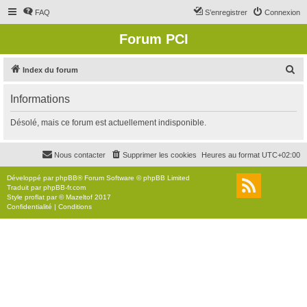
FAQ
S’enregistrer
Connexion
Forum PCI
R
Index du forum
e
Informations
c
h
Désolé, mais ce forum est actuellement indisponible.
e
r
Nous contacter
Supprimer les cookies
Heures au format
UTC+02:00
c
Développé par
phpBB
® Forum Software © phpBB Limited
h
Traduit par
phpBB-fr.com
Style
proflat
par ©
Mazeltof
2017
e
Confidentialité
|
Conditions
r