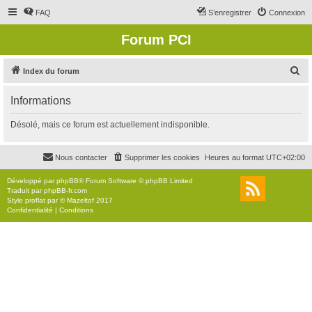
FAQ
S’enregistrer
Connexion
Forum PCI
R
Index du forum
e
Informations
c
h
Désolé, mais ce forum est actuellement indisponible.
e
r
Nous contacter
Supprimer les cookies
Heures au format
UTC+02:00
c
Développé par
phpBB
® Forum Software © phpBB Limited
h
Traduit par
phpBB-fr.com
Style
proflat
par ©
Mazeltof
2017
e
Confidentialité
|
Conditions
r