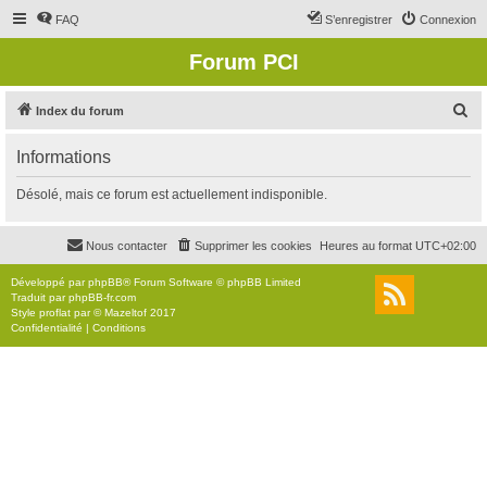
FAQ
S’enregistrer
Connexion
Forum PCI
R
Index du forum
e
Informations
c
h
Désolé, mais ce forum est actuellement indisponible.
e
r
Nous contacter
Supprimer les cookies
Heures au format
UTC+02:00
c
Développé par
phpBB
® Forum Software © phpBB Limited
h
Traduit par
phpBB-fr.com
Style
proflat
par ©
Mazeltof
2017
e
Confidentialité
|
Conditions
r