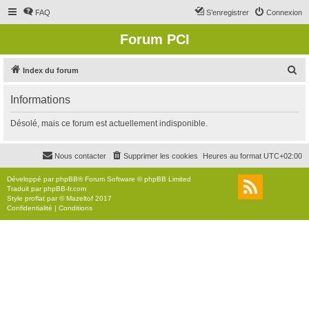
FAQ
S’enregistrer
Connexion
Forum PCI
R
Index du forum
e
Informations
c
h
Désolé, mais ce forum est actuellement indisponible.
e
r
Nous contacter
Supprimer les cookies
Heures au format
UTC+02:00
c
Développé par
phpBB
® Forum Software © phpBB Limited
h
Traduit par
phpBB-fr.com
Style
proflat
par ©
Mazeltof
2017
e
Confidentialité
|
Conditions
r