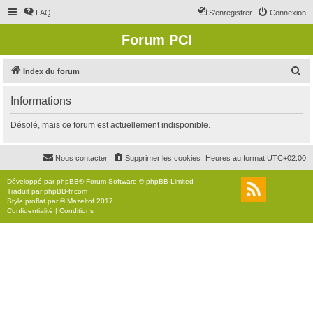
FAQ
S’enregistrer
Connexion
Forum PCI
R
Index du forum
e
Informations
c
h
Désolé, mais ce forum est actuellement indisponible.
e
r
Nous contacter
Supprimer les cookies
Heures au format
UTC+02:00
c
Développé par
phpBB
® Forum Software © phpBB Limited
h
Traduit par
phpBB-fr.com
Style
proflat
par ©
Mazeltof
2017
e
Confidentialité
|
Conditions
r