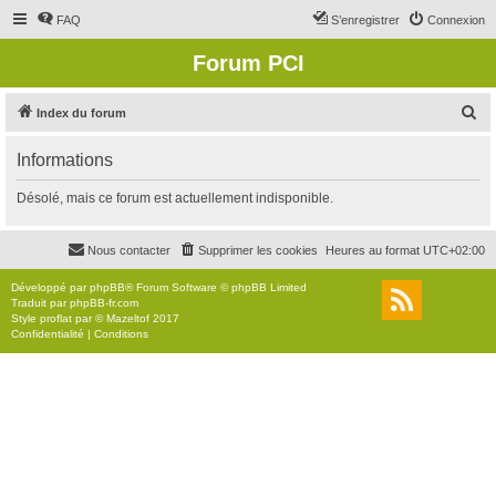
FAQ
S’enregistrer
Connexion
Forum PCI
R
Index du forum
e
Informations
c
h
Désolé, mais ce forum est actuellement indisponible.
e
r
Nous contacter
Supprimer les cookies
Heures au format
UTC+02:00
c
Développé par
phpBB
® Forum Software © phpBB Limited
h
Traduit par
phpBB-fr.com
Style
proflat
par ©
Mazeltof
2017
e
Confidentialité
|
Conditions
r