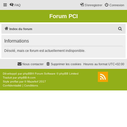
FAQ
S’enregistrer
Connexion
Forum PCI
R
Index du forum
e
Informations
c
h
Désolé, mais ce forum est actuellement indisponible.
e
r
Nous contacter
Supprimer les cookies
Heures au format
UTC+02:00
c
Développé par
phpBB
® Forum Software © phpBB Limited
h
Traduit par
phpBB-fr.com
Style
proflat
par ©
Mazeltof
2017
e
Confidentialité
|
Conditions
r