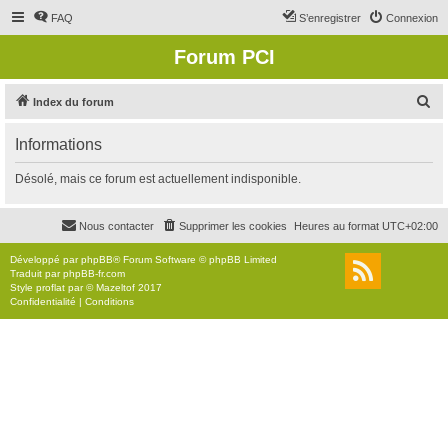
FAQ
S’enregistrer
Connexion
Forum PCI
R
Index du forum
e
Informations
c
h
Désolé, mais ce forum est actuellement indisponible.
e
r
Nous contacter
Supprimer les cookies
Heures au format
UTC+02:00
c
Développé par
phpBB
® Forum Software © phpBB Limited
h
Traduit par
phpBB-fr.com
Style
proflat
par ©
Mazeltof
2017
e
Confidentialité
|
Conditions
r