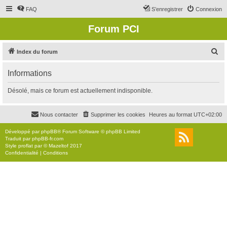
FAQ
S’enregistrer
Connexion
Forum PCI
R
Index du forum
e
Informations
c
h
Désolé, mais ce forum est actuellement indisponible.
e
r
Nous contacter
Supprimer les cookies
Heures au format
UTC+02:00
c
Développé par
phpBB
® Forum Software © phpBB Limited
h
Traduit par
phpBB-fr.com
Style
proflat
par ©
Mazeltof
2017
e
Confidentialité
|
Conditions
r