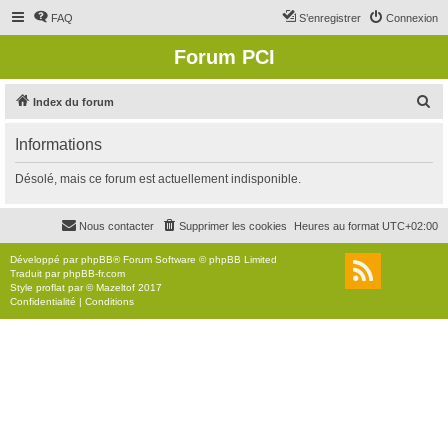
FAQ
S’enregistrer
Connexion
Forum PCI
R
Index du forum
e
Informations
c
h
Désolé, mais ce forum est actuellement indisponible.
e
r
Nous contacter
Supprimer les cookies
Heures au format
UTC+02:00
c
Développé par
phpBB
® Forum Software © phpBB Limited
h
Traduit par
phpBB-fr.com
Style
proflat
par ©
Mazeltof
2017
e
Confidentialité
|
Conditions
r