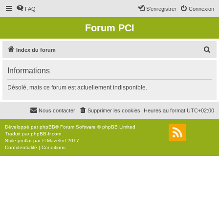
FAQ
S’enregistrer
Connexion
Forum PCI
R
Index du forum
e
Informations
c
h
Désolé, mais ce forum est actuellement indisponible.
e
r
Nous contacter
Supprimer les cookies
Heures au format
UTC+02:00
c
Développé par
phpBB
® Forum Software © phpBB Limited
h
Traduit par
phpBB-fr.com
Style
proflat
par ©
Mazeltof
2017
e
Confidentialité
|
Conditions
r