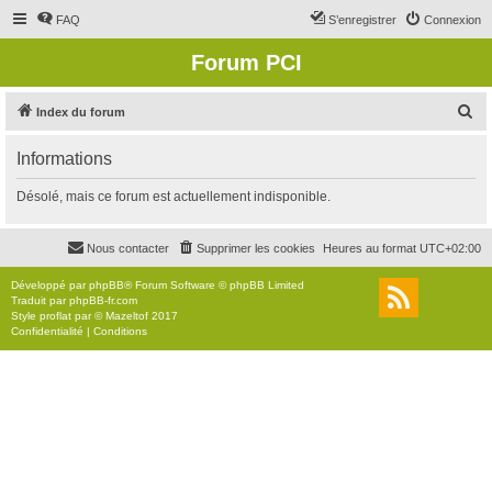
FAQ
S’enregistrer
Connexion
Forum PCI
R
Index du forum
e
Informations
c
h
Désolé, mais ce forum est actuellement indisponible.
e
r
Nous contacter
Supprimer les cookies
Heures au format
UTC+02:00
c
Développé par
phpBB
® Forum Software © phpBB Limited
h
Traduit par
phpBB-fr.com
Style
proflat
par ©
Mazeltof
2017
e
Confidentialité
|
Conditions
r