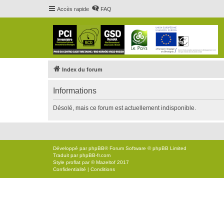
Accès rapide
FAQ
Index du forum
Informations
Désolé, mais ce forum est actuellement indisponible.
Développé par
phpBB
® Forum Software © phpBB Limited
Traduit par
phpBB-fr.com
Style
proflat
par ©
Mazeltof
2017
Confidentialité
|
Conditions