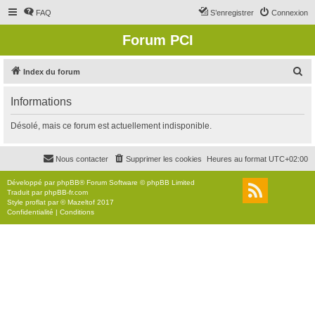
FAQ
S’enregistrer
Connexion
Forum PCI
R
Index du forum
e
Informations
c
h
Désolé, mais ce forum est actuellement indisponible.
e
r
Nous contacter
Supprimer les cookies
Heures au format
UTC+02:00
c
Développé par
phpBB
® Forum Software © phpBB Limited
h
Traduit par
phpBB-fr.com
Style
proflat
par ©
Mazeltof
2017
e
Confidentialité
|
Conditions
r