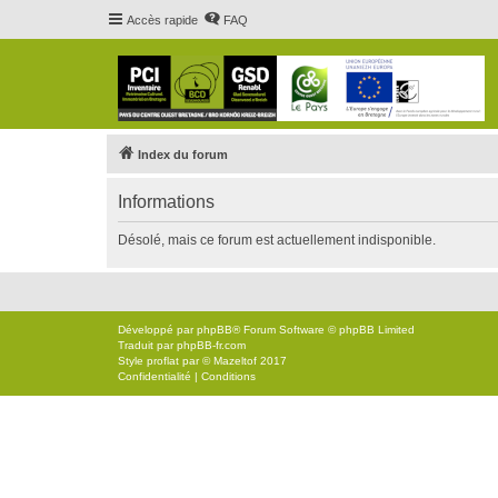
Accès rapide
FAQ
Index du forum
Informations
Désolé, mais ce forum est actuellement indisponible.
Développé par
phpBB
® Forum Software © phpBB Limited
Traduit par
phpBB-fr.com
Style
proflat
par ©
Mazeltof
2017
Confidentialité
|
Conditions