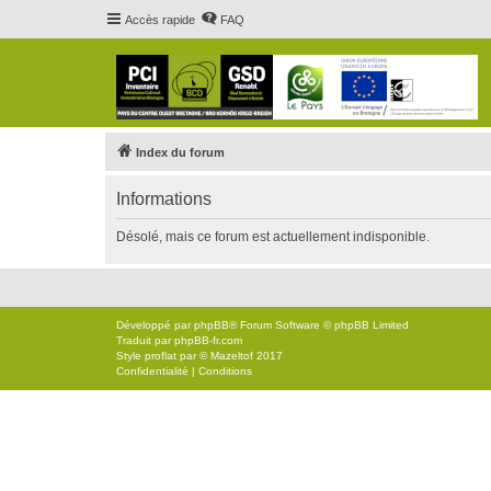
Accès rapide
FAQ
Index du forum
Informations
Désolé, mais ce forum est actuellement indisponible.
Développé par
phpBB
® Forum Software © phpBB Limited
Traduit par
phpBB-fr.com
Style
proflat
par ©
Mazeltof
2017
Confidentialité
|
Conditions