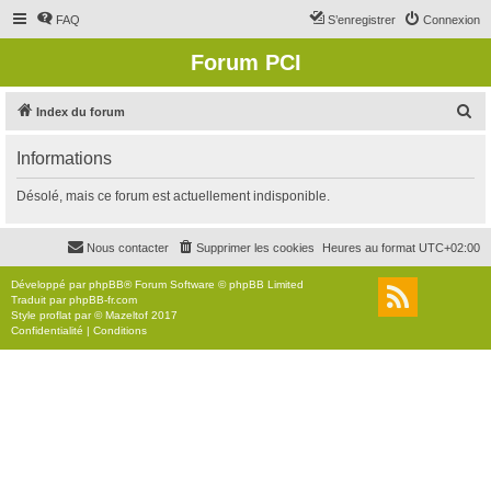
FAQ
S’enregistrer
Connexion
Forum PCI
R
Index du forum
e
Informations
c
h
Désolé, mais ce forum est actuellement indisponible.
e
r
Nous contacter
Supprimer les cookies
Heures au format
UTC+02:00
c
Développé par
phpBB
® Forum Software © phpBB Limited
h
Traduit par
phpBB-fr.com
Style
proflat
par ©
Mazeltof
2017
e
Confidentialité
|
Conditions
r