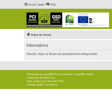
Accès rapide
FAQ
Index du forum
Informations
Désolé, mais ce forum est actuellement indisponible.
Développé par
phpBB
® Forum Software © phpBB Limited
Traduit par
phpBB-fr.com
Style
proflat
par ©
Mazeltof
2017
Confidentialité
|
Conditions