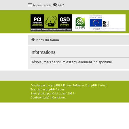
Accès rapide
FAQ
Index du forum
Informations
Désolé, mais ce forum est actuellement indisponible.
Développé par
phpBB
® Forum Software © phpBB Limited
Traduit par
phpBB-fr.com
Style
proflat
par ©
Mazeltof
2017
Confidentialité
|
Conditions