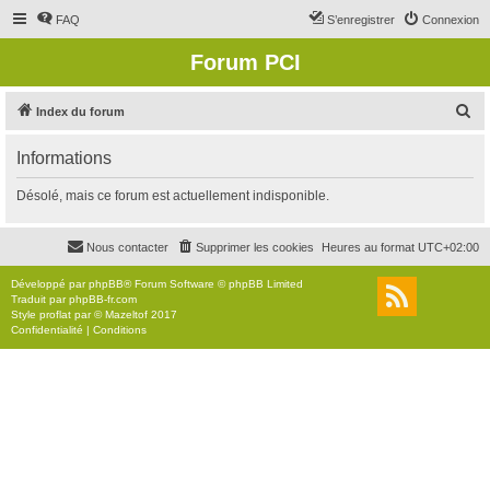
FAQ
S’enregistrer
Connexion
Forum PCI
R
Index du forum
e
Informations
c
h
Désolé, mais ce forum est actuellement indisponible.
e
r
Nous contacter
Supprimer les cookies
Heures au format
UTC+02:00
c
Développé par
phpBB
® Forum Software © phpBB Limited
h
Traduit par
phpBB-fr.com
Style
proflat
par ©
Mazeltof
2017
e
Confidentialité
|
Conditions
r