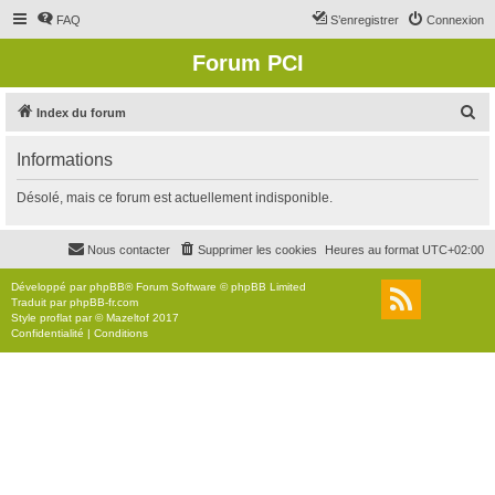
FAQ
S’enregistrer
Connexion
Forum PCI
R
Index du forum
e
Informations
c
h
Désolé, mais ce forum est actuellement indisponible.
e
r
Nous contacter
Supprimer les cookies
Heures au format
UTC+02:00
c
Développé par
phpBB
® Forum Software © phpBB Limited
h
Traduit par
phpBB-fr.com
Style
proflat
par ©
Mazeltof
2017
e
Confidentialité
|
Conditions
r