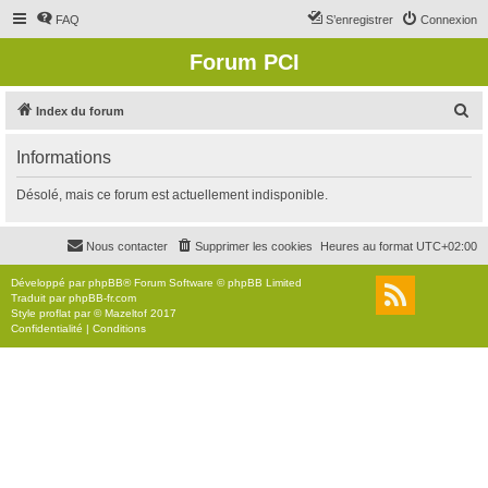
FAQ
S’enregistrer
Connexion
Forum PCI
R
Index du forum
e
Informations
c
h
Désolé, mais ce forum est actuellement indisponible.
e
r
Nous contacter
Supprimer les cookies
Heures au format
UTC+02:00
c
Développé par
phpBB
® Forum Software © phpBB Limited
h
Traduit par
phpBB-fr.com
Style
proflat
par ©
Mazeltof
2017
e
Confidentialité
|
Conditions
r