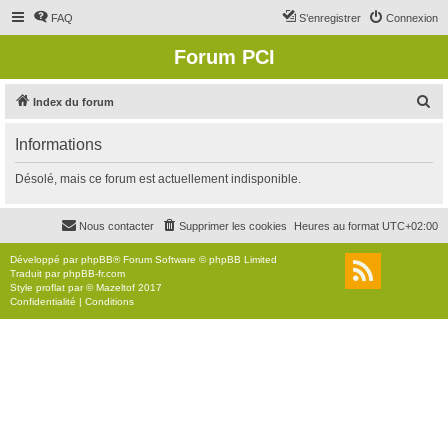
FAQ
S’enregistrer
Connexion
Forum PCI
R
Index du forum
e
Informations
c
h
Désolé, mais ce forum est actuellement indisponible.
e
r
Nous contacter
Supprimer les cookies
Heures au format
UTC+02:00
c
Développé par
phpBB
® Forum Software © phpBB Limited
h
Traduit par
phpBB-fr.com
Style
proflat
par ©
Mazeltof
2017
e
Confidentialité
|
Conditions
r